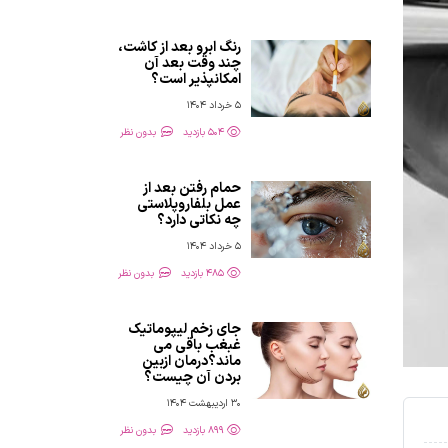
رنگ ابرو بعد از کاشت،
چند وقت بعد آن
امکانپذیر است؟
5 خرداد 1404
504 بازدید
بدون نظر
حمام رفتن بعد از
عمل بلفاروپلاستی
چه نکاتی دارد؟
5 خرداد 1404
485 بازدید
بدون نظر
جای زخم لیپوماتیک
غبغب باقی می
ماند؟درمان ازبین
بردن آن چیست؟
30 اردیبهشت 1404
899 بازدید
بدون نظر