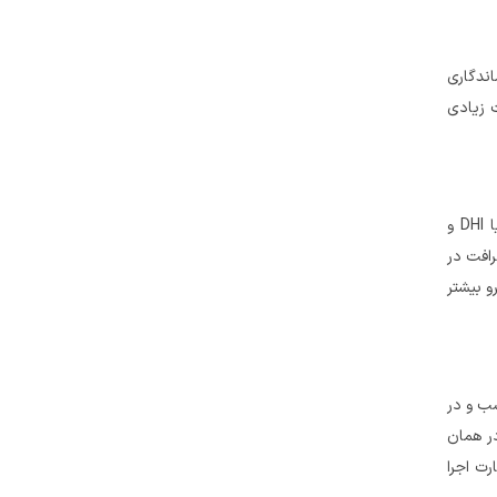
ندگاری
 زیادی
مانند FUE یا DHI و
رافت در
و بیشتر
سب و در
در همان
رت اجرا