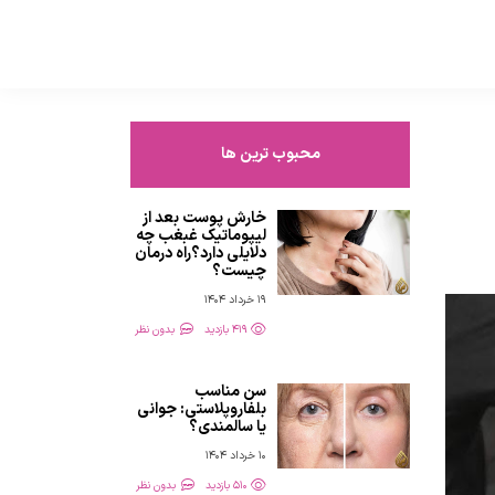
محبوب ترین ها
خارش پوست بعد از
لیپوماتیک غبغب چه
دلایلی دارد؟راه درمان
چیست؟
19 خرداد 1404
419 بازدید
بدون نظر
سن مناسب
بلفاروپلاستی: جوانی
یا سالمندی؟
10 خرداد 1404
510 بازدید
بدون نظر