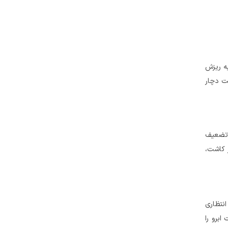
به ریزش
ست دچار
ث تضعیف
 کاشت،
نتظاری
ابرو را